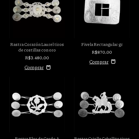
Fivela Rectangular gr
Rastra Corazón Laurel tiros
de costillas con oro
R$870,00
R$3.480,00
Rastra Flor de Cardo A
Rastra Criolla Caballito tiros