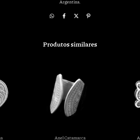
Argentina.
Produtos similares
A
na
Anel Catamarca