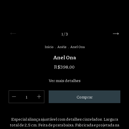
1
/
3
Início
.
Anéis
.
Anel Ona
Anel Ona
R$398,00
Ver mais detalhes
Especial aliança ajustável com detalhes cinzelados. Largura
total de 2,5 cm. Feita de prata baixa. Fabricada e projetada na