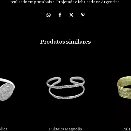
realizada em prata baixa. Projetada e fabricada na Argentina.
Produtos similares
Puls
lica
Pulseira Magnolia