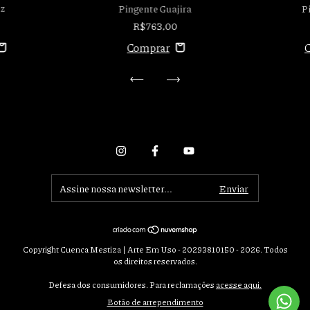
uz
Pingente Guajira
P
R$763,00
Copyright Cuenca Mestiza | Arte Em Uso - 20293810150 - 2026. Todos
os direitos reservados.
Defesa dos consumidores. Para reclamações
acesse aqui.
Botão de arrependimento