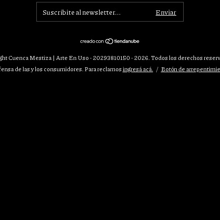
ght Cuenca Mestiza | Arte En Uso - 20293810150 - 2026. Todos los derechos reser
ensa de las y los consumidores. Para reclamos
ingresá acá.
/
Botón de arrepentimi