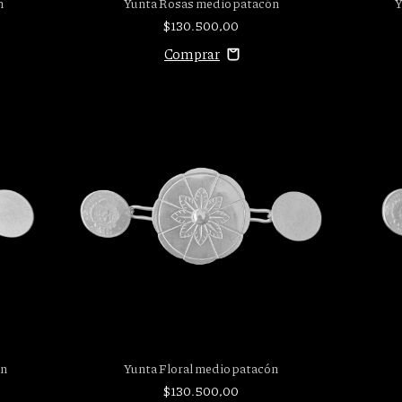
n
Yunta Rosas medio patacón
Y
$130.500,00
ón
Yunta Floral medio patacón
$130.500,00