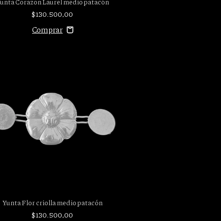
unta Corazon Laurel medio patacón
$130.500,00
Yunta Flor criolla medio patacón
$130.500,00