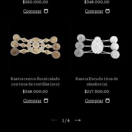
$260.000,00
$348.000,00
Rastra centro floral calado
Rastra Escudo tiros de
con tiros de costillas (oro)
alambre (a)
$348.000,00
$217.500,00
1
/
4