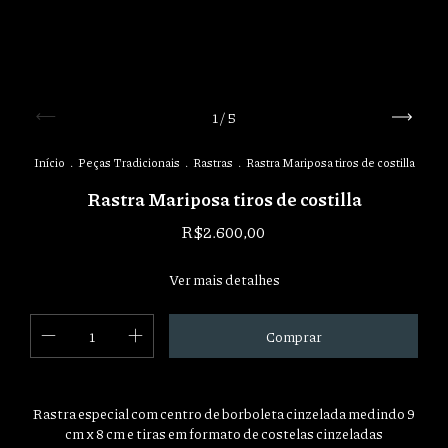
1
/
5
Início
.
Peças Tradicionais
.
Rastras
.
Rastra Mariposa tiros de costilla
Rastra Mariposa tiros de costilla
R$2.600,00
Ver mais detalhes
Rastra especial com centro de borboleta cinzelada medindo 9
cm x 8 cm e tiras em formato de costelas cinzeladas