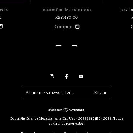
os OC
Rastra
Rastra flor de Cardo C oro
0
R$3.480,00
Copyright Cuenca Mestiza | Arte Em Uso - 20293810150 - 2026. Todos
os direitos reservados.